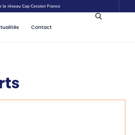
e le réseau Cap Cession France
tualités
Contact
rts