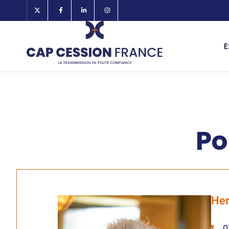
E
Po
Her
0