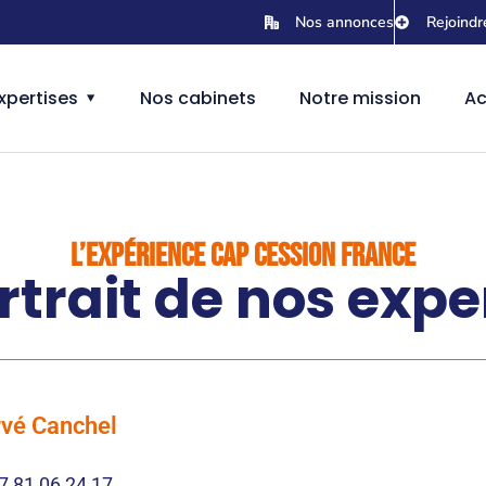
Nos annonces
Rejoindr
xpertises
Nos cabinets
Notre mission
Ac
L’EXPÉRIENCE CAP CESSION FRANCE
rtrait de nos expe
vé Canchel
7 81 06 24 17