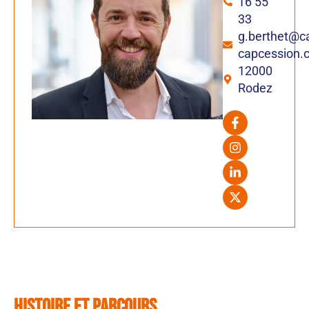
16 55
33
g.berthet@ca
capcession.
12000
Rodez
HISTOIRE ET PARCOURS